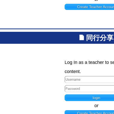
Create Teacher Accoun
同行分享
Log In as a teacher to s
content.
or
Create Teacher Accoun