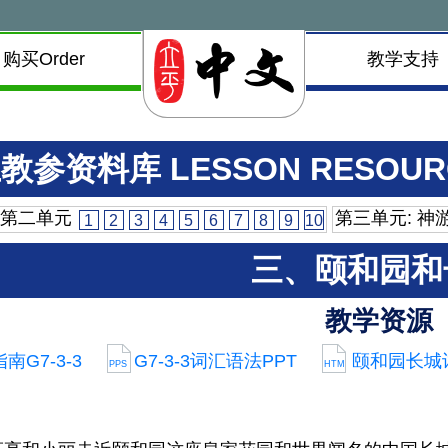
购买Order
教学支持
教参资料库 LESSON RESOUR
第二单元
第三单元: 神
1
2
3
4
5
6
7
8
9
10
三、颐和园和
教学资源
南G7-3-3
G7-3-3词汇语法PPT
颐和园长城词汇
PPS
HTM