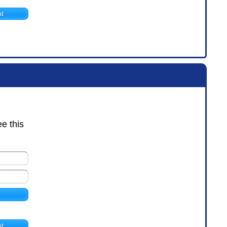
t
ee this
t