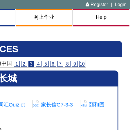
Register
|
Login
网上作业
Help
CES
游中国
1
2
3
4
5
6
7
8
9
10
长城
Quizlet
家长信G7-3-3
颐和园
DOC
HTM