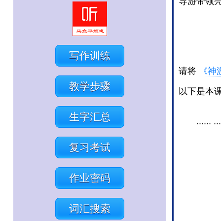
导游带领
写作训练
请将
《神
教学步骤
以下是本
生字汇总
...... ...
复习考试
作业密码
词汇搜索