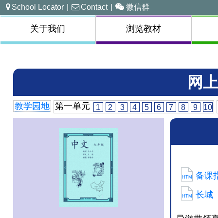
School Locator
|
Contact
|
微信群
关于我们
浏览教材
网上
教学园地
第一单元
1
2
3
4
5
6
7
8
9
10
备课指
HTM
长城
HTM