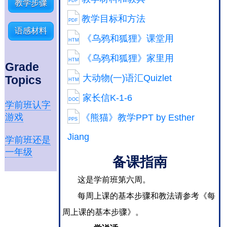
PDF
教学步骤
教学目标和方法
PDF
语感材料
《乌鸦和狐狸》课堂用
HTM
《乌鸦和狐狸》家里用
HTM
Grade
大动物(一)语汇Quizlet
Topics
HTM
家长信K-1-6
DOC
学前班认字
游戏
《熊猫》教学PPT by Esther
PPS
Jiang
学前班还是
一年级
备课指南
这是学前班第六周。
每周上课的基本步骤和教法请参考《每
周上课的基本步骤》
。