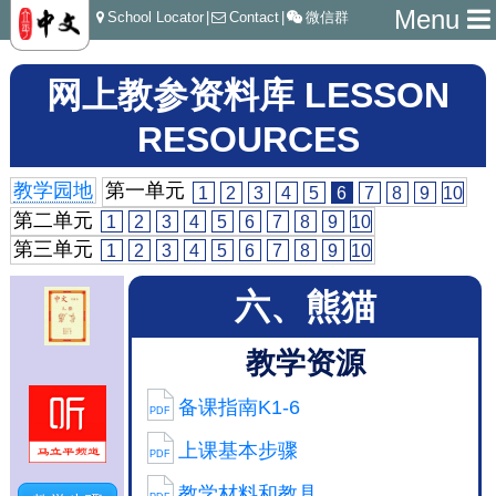
Menu
School Locator
|
Contact
|
微信群
网上教参资料库 LESSON
RESOURCES
教学园地
第一单元
1
2
3
4
5
6
7
8
9
10
第二单元
1
2
3
4
5
6
7
8
9
10
第三单元
1
2
3
4
5
6
7
8
9
10
六、熊猫
教学资源
备课指南K1-6
PDF
上课基本步骤
PDF
教学材料和教具