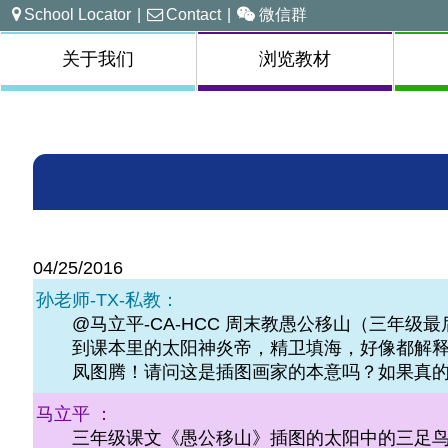
School Locator
|
Contact
|
微信群
关于我们
浏览教材
04/25/2016
孙老师-TX-私教：
@马立平-CA-HCC 周末教愚公移山（三年
到课本里的太阳神炎帝，精卫填海，好像都解释
凤图腾！请问这是插图画家的本意吗？如果真
马立平 ：
三年级课文《愚公移山》插图的太阳中的三足鸟