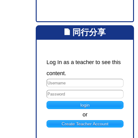
同行分享
Log In as a teacher to see this
content.
or
Create Teacher Account