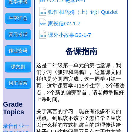
G2-1-7 教学PPT
教学步骤
PPS
狐狸和乌鸦（上）词汇Quizlet
HTM
生字汇总
家长信G2-1-7
DOC
复习考试
课外小故事G2-1-7
HTM
备课指南
作业密码
这是二年级第一单元的第七堂课，我
课文剧
们学习《狐狸和乌鸦》。这篇课文同
样也是分两周完成，这一周学习第一
词汇搜索
页。这堂课要学习15个生字，3个语法
点，2个新的偏旁部首，请老师掌握好
上课时间。
Grade
Topics
关于寓言的学习，现在有很多不同的
观点。到底该不该学？怎样学？应该
以什么样的方式把寓言的道理传达给
录音作业一
孩子们？这些问题不只存在于中文学