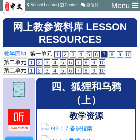
Menu
School Locator
|
Contact
|
微信群
网上教参资料库 LESSON
RESOURCES
教学园地
第一单元
1
2
3
4
5
6
7
8
9
10
第二单元
1
2
3
4
5
6
7
8
9
10
第三单元
1
2
3
4
5
6
7
8
9
10
四、狐狸和乌鸦
（上）
教学资源
G2-1-7 备课指南
HTM