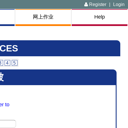
Register
|
Login
网上作业
Help
CES
3
4
5
被
er to