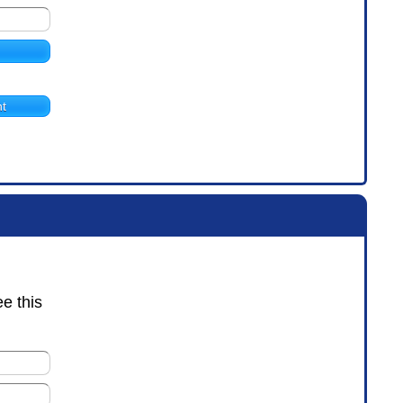
t
ee this