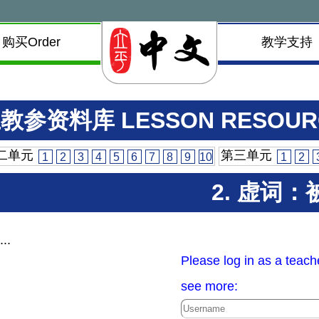
购买Order
教学支持
教参资料库 LESSON RESOUR
二单元
第三单元
1
2
3
4
5
6
7
8
9
10
1
2
2. 虚词：
...
Please log in as a teach
see more: