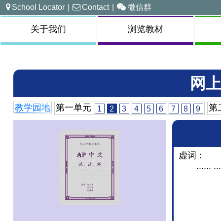
School Locator
|
Contact
|
微信群
关于我们
浏览教材
网上
教学园地
第一单元
第
1
2
3
4
5
6
7
8
9
虚词：
...... ...