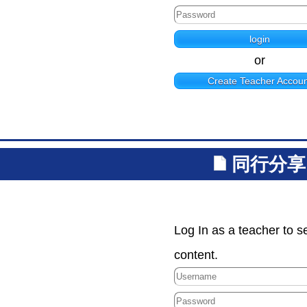
or
Create Teacher Accoun
同行分享
Log In as a teacher to s
content.