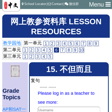
Menu
School Locator
|
Contact
|
微信群
网上教参资料库 LESSON
RESOURCES
教学园地
第一单元
1
2
3
4
5
6
7
8
9
第二单元
1
2
3
4
5
6
7
8
9
10
第三单元
1
2
3
4
5
15. 不但而且
复句
...... ......
Grade
Please log in as a teacher to
Topics
see more:
AP和SAT一