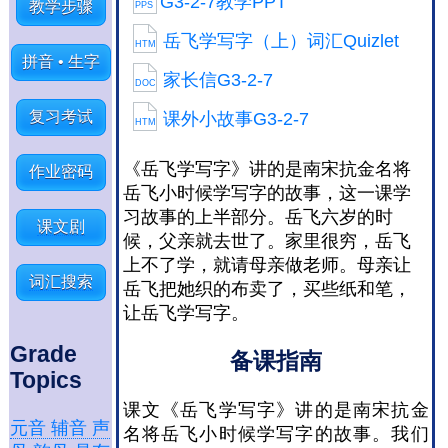
G3-2-7教学PPT
教学步骤
PPS
岳飞学写字（上）词汇Quizlet
HTM
拼音 • 生字
家长信G3-2-7
DOC
复习考试
课外小故事G3-2-7
HTM
《岳飞学写字》讲的是南宋抗金名将
作业密码
岳飞小时候学写字的故事，这一课学
习故事的上半部分。岳飞六岁的时
课文剧
候，父亲就去世了。家里很穷，岳飞
上不了学，就请母亲做老师。母亲让
词汇搜索
岳飞把她织的布卖了，买些纸和笔，
让岳飞学写字。
Grade
备课指南
Topics
课文《岳飞学写字》讲的是南宋抗金
元音 辅音 声
名将岳飞小时候学写字的故事。我们