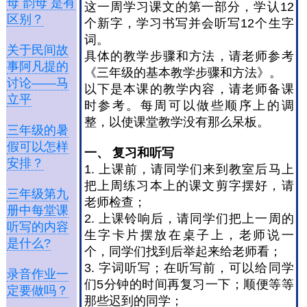
母 韵母 是有
这一周学习课文的第一部分，学认12
区别？
个新字，学习书写并会听写12个生字
词。
关于民间故
具体的教学步骤和方法，请老师参考
事阿凡提的
《三年级的基本教学步骤和方法》。
讨论——马
以下是本课的教学内容，请老师备课
立平
时参考。每周可以做些顺序上的调
整，以使课堂教学没有那么呆板。
三年级的暑
假可以怎样
一、
复习和听写
安排？
1. 上课前，请同学们来到教室后马上
把上周练习本上的课文剪字摆好，请
三年级第九
老师检查；
册中每堂课
2. 上课铃响后，请同学们把上一周的
听写的内容
生字卡片摆放在桌子上，老师说一
是什么?
个，同学们找到后举起来给老师看；
3. 字词听写；在听写前，可以给同学
录音作业一
们5分钟的时间再复习一下；顺便等等
定要做吗？
那些迟到的同学；