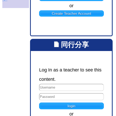
or
Create Teacher Account
同行分享
Log In as a teacher to see this
content.
or