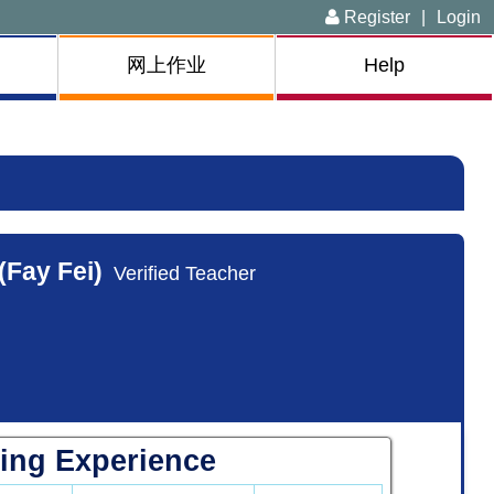
Register
|
Login
网上作业
Help
(Fay Fei)
Verified Teacher
ing Experience