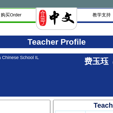
购买Order
教学支持
Teacher Profile
 Chinese School IL
费玉珏
Teach