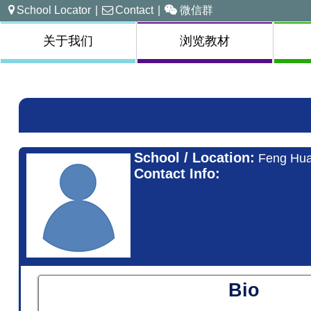
School Locator
|
Contact
|
微信群
关于我们
浏览教材
School / Location:
Feng Hua
Contact Info:
Bio