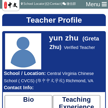
Menu
School Locator
|
Contact
|
微信群
Teacher Profile
yun zhu
(Greta
Zhu)
Verified Teacher
School / Location:
Central Virginia Chinese
School ( CVCS) (维中中文学校) Richmond, VA
Contact Info:
Bio
Teaching
Experience