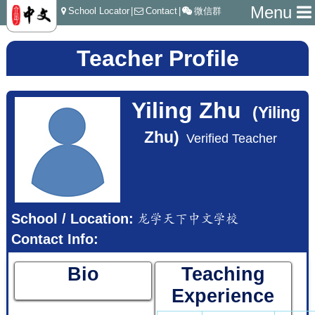
Menu
School Locator
|
Contact
|
微信群
Teacher Profile
Yiling Zhu
(Yiling
Zhu)
Verified Teacher
School / Location:
龙学天下中文学校
Contact Info:
Bio
Teaching
Experience