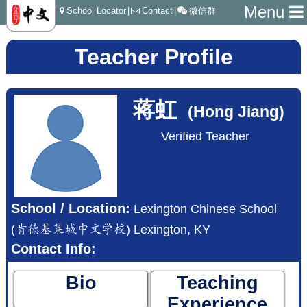
Menu
School Locator
|
Contact
|
微信群
Teacher Profile
蒋虹
(Hong Jiang)
Verified Teacher
School / Location:
Lexington Chinese School
(肯德基莱城中文学校) Lexington, KY
Contact Info:
Bio
Teaching
Experience