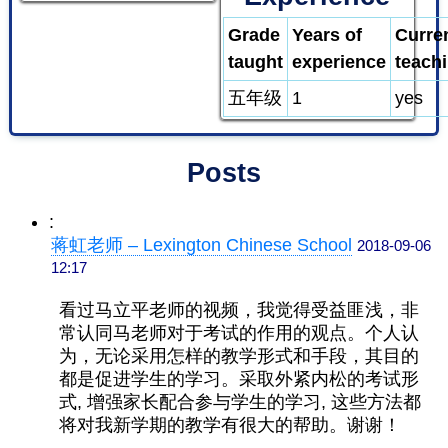
Grade
Years of
Curre
taught
experience
teach
五年级
1
yes
Posts
:
蒋虹老师 – Lexington Chinese School
2018-09-06
12:17
看过马立平老师的视频，我觉得受益匪浅
，
非
常认同马老师对于考试的作用的观点。个人认
为，无论采用怎样的教学形式和手段，其目的
都是促进学生的学习
。采取
外紧内松的考试形
式
,
增强家长配合参与学生的学习
,
这些方法都
将对我新学期的教学有很大的帮助。谢谢！