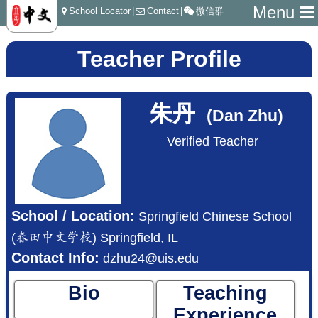
Menu
School Locator
|
Contact
|
微信群
Teacher Profile
朱丹
(Dan Zhu)
Verified Teacher
School / Location:
Springfield Chinese School
(春田中文学校) Springfield, IL
Contact Info:
dzhu24@uis.edu
Bio
Teaching
Experience