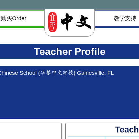
购买Order
教学支持
Teacher Profile
hinese School (华根中文学校) Gainesville, FL
Teach