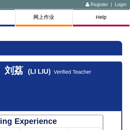
Register
|
Login
网上作业
Help
刘荔
(LI LIU)
Verified Teacher
ing Experience