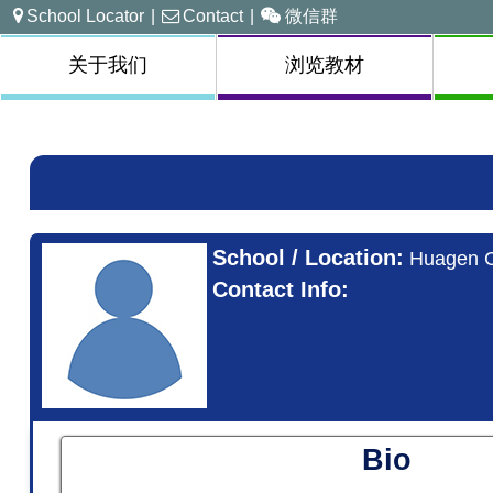
School Locator
|
Contact
|
微信群
关于我们
浏览教材
School / Location:
Huagen C
Contact Info:
Bio