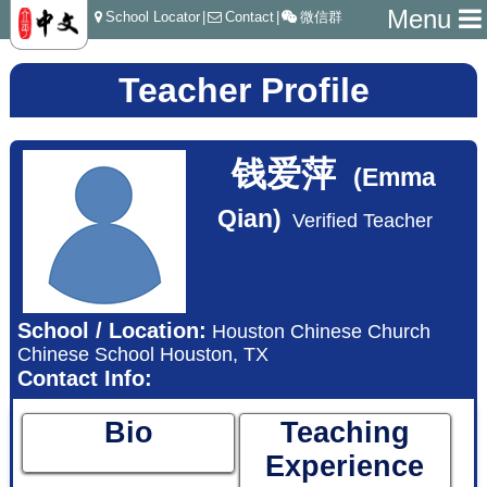
Menu
School Locator
|
Contact
|
微信群
Teacher Profile
钱爱萍
(Emma
Qian)
Verified Teacher
School / Location:
Houston Chinese Church
Chinese School Houston, TX
Contact Info:
Bio
Teaching
Experience