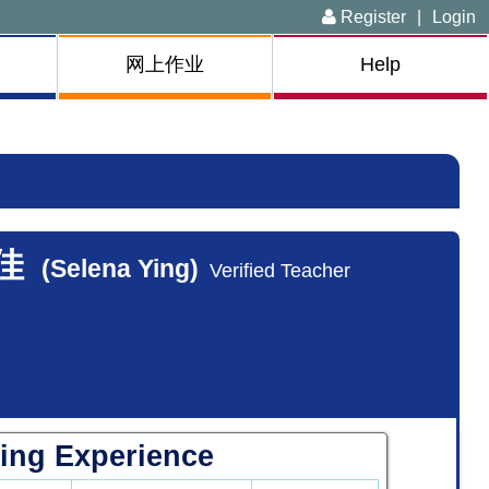
Register
|
Login
网上作业
Help
佳
(Selena Ying)
Verified Teacher
ing Experience