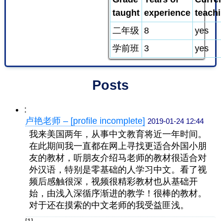
taught
experience
teach
二年级
8
yes
学前班
3
yes
Posts
:
卢艳老师 – [profile incomplete]
2019-01-24 12:44
我来美国两年，从事中文教育将近一年时间。
在此期间我一直都在网上寻找更适合外国小朋
友的教材，听朋友介绍马老师的教材很适合对
外汉语，特别是零基础的人学习中文。看了视
频后感触很深，视频很精彩教材也从基础开
始，由浅入深循序渐进的教学！很棒的教材。
对于还在摸索的中文老师的我受益匪浅。
[1]