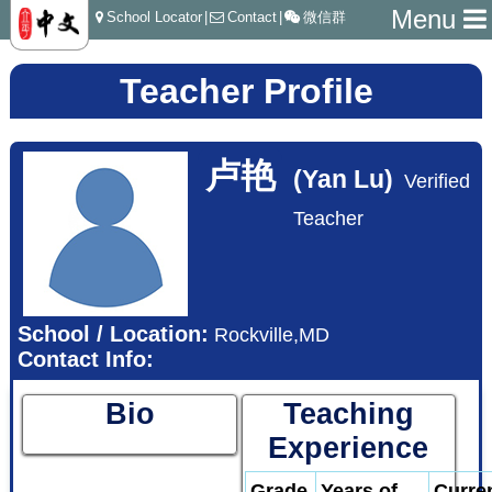
Menu
School Locator
|
Contact
|
微信群
Teacher Profile
卢艳
(Yan Lu)
Verified
Teacher
School / Location:
Rockville,MD
Contact Info:
Bio
Teaching
Experience
Grade
Years of
Curre