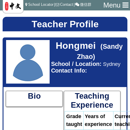
Menu
School Locator
|
Contact
|
微信群
Teacher Profile
Hongmei
(Sandy
Zhao)
School / Location:
Sydney
Contact Info:
Bio
Teaching
Experience
Grade
Years of
Curre
taught
experience
teach