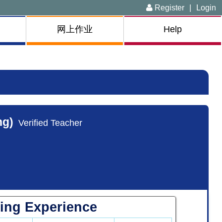
Register
|
Login
网上作业
Help
ng)
Verified Teacher
ing Experience