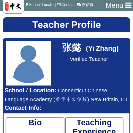
Menu
School Locator
|
Contact
|
微信群
Teacher Profile
张懿
(Yi Zhang)
Verified Teacher
School / Location:
Connecticut Chinese
Language Academy (康华中文学校) New Britain, CT
Contact Info:
Bio
Teaching
Experience