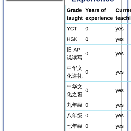
Grade
Years of
Curre
taught
experience
teach
YCT
0
yes
HSK
0
yes
旧 AP
0
yes
说读写
中华文
0
yes
化巡礼
中华文
0
yes
化之窗
九年级
0
yes
八年级
0
yes
七年级
0
yes