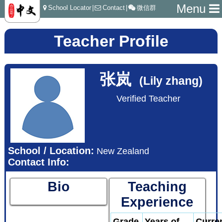
Menu
School Locator
|
Contact
|
微信群
Teacher Profile
张岚
(Lily zhang)
Verified Teacher
School / Location:
New Zealand
Contact Info:
Bio
Teaching
Experience
Grade
Years of
Curre