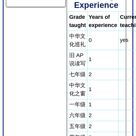
Experience
Grade
Years of
Curre
taught
experience
teach
中华文
0
yes
化巡礼
旧 AP
1
说读写
七年级
2
中华文
1
化之窗
一年级
1
六年级
2
五年级
2