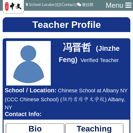
Menu
School Locator
|
Contact
|
微信群
Teacher Profile
冯晋哲
(Jinzhe
Feng)
Verified Teacher
School / Location:
Chinese School at Albany NY
(CCC Chinese School) (纽约首府中文学校) Albany,
NY
Contact Info:
Bio
Teaching