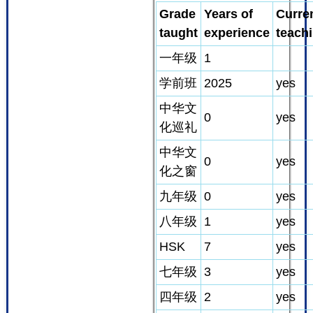
Grade
Years of
Curre
taught
experience
teach
一年级
1
学前班
2025
yes
中华文
0
yes
化巡礼
中华文
0
yes
化之窗
九年级
0
yes
八年级
1
yes
HSK
7
yes
七年级
3
yes
四年级
2
yes