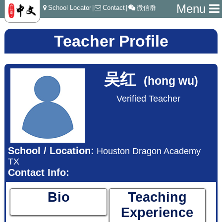
Menu
School Locator
|
Contact
|
微信群
Teacher Profile
吴红
(hong wu)
Verified Teacher
School / Location:
Houston Dragon Academy
TX
Contact Info:
Bio
Teaching
Experience