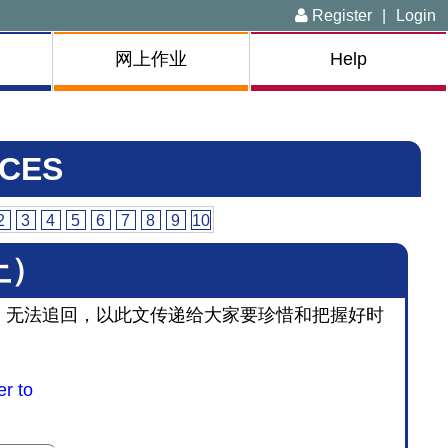
Register
|
Login
网上作业
Help
CES
2
3
4
5
6
7
8
9
10
上）
，无法追回，以此文传递给大家要珍惜和把握好时
er to