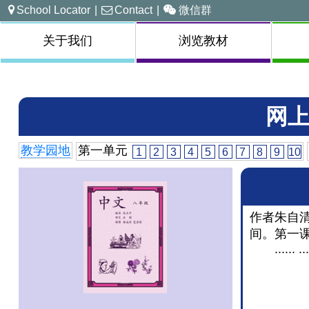
School Locator
|
Contact
|
微信群
关于我们
浏览教材
网上
教学园地
第一单元
1
2
3
4
5
6
7
8
9
10
作者朱自
间。第一
...... ...