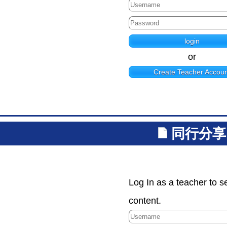
or
Create Teacher Accoun
同行分享
Log In as a teacher to s
content.