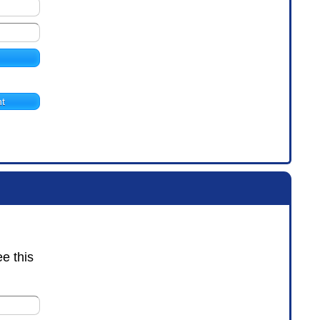
t
ee this