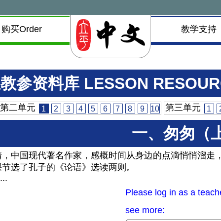
购买Order
教学支持
教参资料库 LESSON RESOUR
第二单元
第三单元
1
2
3
4
5
6
7
8
9
10
1
一、匆匆（
清，中国现代著名作家，感概时间从身边的点滴悄悄溜走
课节选了孔子的《论语》选读两则。
...
Please log in as a teach
see more: