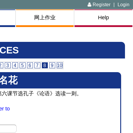
Register
|
Login
网上作业
Help
CES
2
3
4
5
6
7
8
9
10
名花
第六课节选孔子《论语》选读一则。
er to