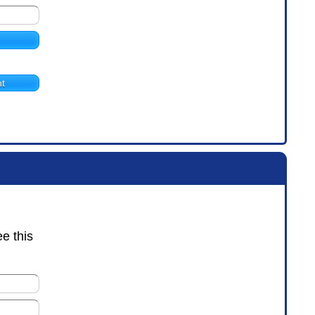
t
ee this