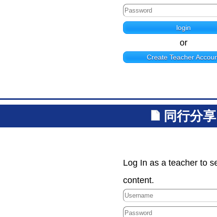
or
Create Teacher Accoun
同行分享
Log In as a teacher to s
content.