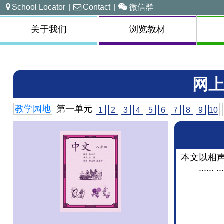
School Locator
|
Contact
|
微信群
关于我们
浏览教材
网上
教学园地
第一单元
1
2
3
4
5
6
7
8
9
10
本文以相
...... ...