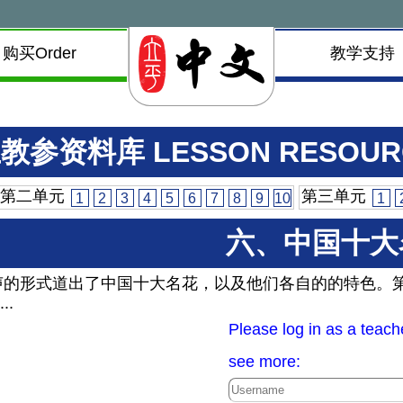
购买Order
教学支持
教参资料库 LESSON RESOUR
第二单元
第三单元
1
2
3
4
5
6
7
8
9
10
1
六、中国十大
声的形式道出了中国十大名花，以及他们各自的的特色。
...
Please log in as a teach
see more: