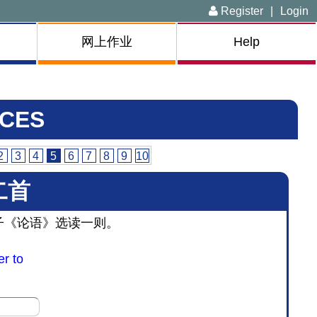
Register
|
Login
网上作业
Help
CES
2
3
4
5
6
7
8
9
10
二首
子《论语》选读一则。
er to