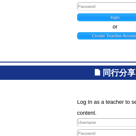
or
Create Teacher Accoun
同行分享
Log In as a teacher to s
content.