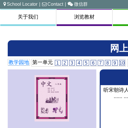
School Locator
|
Contact
|
微信群
关于我们
浏览教材
网上
教学园地
第一单元
1
2
3
4
5
6
7
8
9
10
听宋朝诗
...... ...