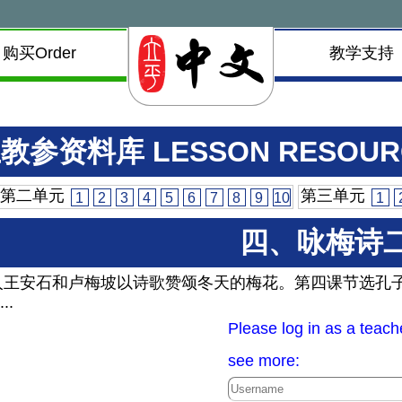
购买Order
教学支持
教参资料库 LESSON RESOUR
第二单元
第三单元
1
2
3
4
5
6
7
8
9
10
1
四、咏梅诗
人王安石和卢梅坡以诗歌赞颂冬天的梅花。第四课节选孔
...
Please log in as a teach
see more: