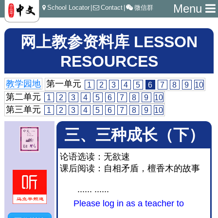
Menu
School Locator
|
Contact
|
微信群
网上教参资料库 LESSON
RESOURCES
教学园地
第一单元
1
2
3
4
5
6
7
8
9
10
第二单元
1
2
3
4
5
6
7
8
9
10
第三单元
1
2
3
4
5
6
7
8
9
10
三、三种成长（下）
论语选读：无欲速
课后阅读：自相矛盾，檀香木的故事
...... ......
Please log in as a teacher to