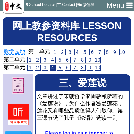
Menu
School Locator
|
Contact
|
微信群
网上教参资料库 LESSON
RESOURCES
教学园地
第一单元
1
2
3
4
5
6
7
8
9
10
第二单元
1
2
3
4
5
6
7
8
9
10
第三单元
1
2
3
4
5
6
7
8
9
10
三、爱莲说
文章讲述了宋朝哲学家周敦颐所著的
《爱莲说》，为什么作者独爱莲花，
莲花又有哪些品质值得人们敬仰。第
三课节选了孔子《论语》选读一则。
...... ......
Please log in as a teacher to