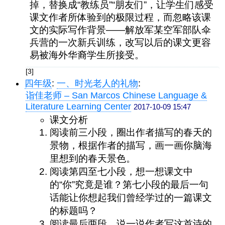
掉，替换成“教练员”“朋友们”，让学生们感受
课文作者所体验到的极限过程，而忽略该课
文的实际写作背景——解放军某空军部队伞
兵营的一次新兵训练，改写以后的课文更容
易被海外华裔学生所接受。
[3]
四年级
:
一、时光老人的礼物
:
诣佳老师 – San Marcos Chinese Language &
Literature Learning Center
2017-10-09 15:47
课文分析
阅读前三小段，圈出作者描写的春天的
景物，根据作者的描写，画一画你脑海
里想到的春天景色。
阅读第四至七小段，想一想课文中
的“你”究竟是谁？第七小段的最后一句
话能让你想起我们曾经学过的一篇课文
的标题吗？
阅读最后两段，说一说作者写这首诗的