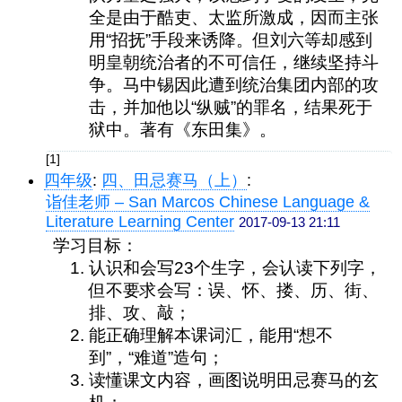
全是由于酷吏、太监所激成，因而主张
用“招抚”手段来诱降。但刘六等却感到
明皇朝统治者的不可信任，继续坚持斗
争。马中锡因此遭到统治集团内部的攻
击，并加他以“纵贼”的罪名，结果死于
狱中。著有《东田集》。
[1]
四年级
:
四、田忌赛马（上）
:
诣佳老师 – San Marcos Chinese Language &
Literature Learning Center
2017-09-13 21:11
学习目标：
认识和会写23个生字，会认读下列字，
但不要求会写：误、怀、搂、历、街、
排、攻、敲；
能正确理解本课词汇，能用“想不
到”，“难道”造句；
读懂课文内容，画图说明田忌赛马的玄