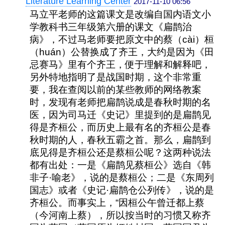
Literature Learning Center
2017-11-10 06:56
马立平老师的这篇课文是改编自国内语文小
学教科书三年级第六册的课文《扁鹊治
病》，不过马老师要把原文中的蔡（cài）桓
（huán）公替换成了齐王，大约是因为《田
忌赛马》里有个齐王，便于理解和解释吧，
另外特地指明了是战国时期，这个非常重
要，我在查阅以前的某些教师的网络教案
时，发现有老师把扁鹊说成是春秋时期的名
医，因为司马迁《史记》里提到的是扁鹊见
得是齐桓公，而历史上最有名的齐桓公是春
秋时期的人，春秋五霸之首。那么，扁鹊到
底见得是齐桓公还是蔡桓公呢？这两种说法
都有出处：一是《扁鹊见蔡桓公》选自《韩
非子·喻老》，说的是蔡桓公；二是《东周列
国志》或者《史记·扁鹊仓公列传》，说的是
齐桓公。而事实上，“因桓公午曾迁都上蔡
（今河南上蔡），所以按当时的习惯又称齐