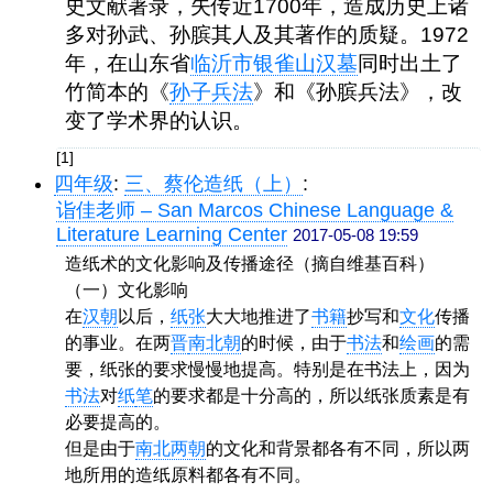
史文献著录，失传近1700年，造成历史上诸
多对孙武、孙膑其人及其著作的质疑。1972
年，在山东省
临沂市
银雀山汉墓
同时出土了
竹简本的《
孙子兵法
》和《孙膑兵法》，改
变了学术界的认识。
[1]
四年级
:
三、蔡伦造纸（上）
:
诣佳老师 – San Marcos Chinese Language &
Literature Learning Center
2017-05-08 19:59
造纸术的文化影响及传播途径（摘自维基百科）
（一）文化影响
在
汉朝
以后，
纸张
大大地推进了
书籍
抄写和
文化
传播
的事业。在两
晋
南北朝
的时候，由于
书法
和
绘画
的需
要，纸张的要求慢慢地提高。特别是在书法上，因为
书法
对
纸
笔
的要求都是十分高的，所以纸张质素是有
必要提高的。
但是由于
南北两朝
的文化和背景都各有不同，所以两
地所用的造纸原料都各有不同。