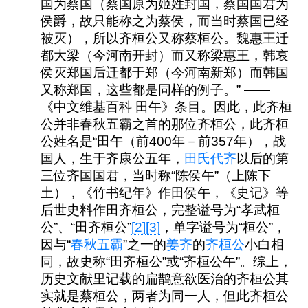
国为蔡国（蔡国原为姬姓封国，蔡国国君为
侯爵，故只能称之为蔡侯，而当时蔡国已经
被灭），所以齐桓公又称蔡桓公。魏惠王迁
都大梁（今河南开封）而又称梁惠王，韩哀
侯灭郑国后迁都于郑（今河南新郑）而韩国
又称郑国，这些都是同样的例子。” ——
《中文维基百科 田午》条目。因此，此齐桓
公并非春秋五霸之首的那位齐桓公，此齐桓
公姓名是“田午（前400年－前357年），战
国人，生于齐康公五年，
田氏代齐
以后的第
三位齐国国君，当时称“陈侯午”（上陈下
土），《竹书纪年》作田侯午，《史记》等
后世史料作
田齐桓公
，完整谥号为“孝武桓
公”、“田齐桓公”
[2]
[3]
，单字谥号为“桓公”，
因与“
春秋五霸
”之一的
姜齐
的
齐桓公
小白相
同，故史称“田齐桓公”或“齐桓公午”。综上，
历史文献里记载的扁鹊意欲医治的齐桓公其
实就是蔡桓公，两者为同一人，但此齐桓公