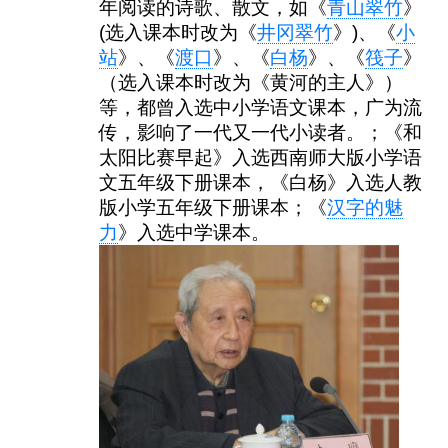
年阅读的诗歌、散文，如《
青山翠竹
》
(选入课本时改为《
井冈翠竹
》)、《
小
站
》、《
渡口
》、《
白杨
》、《
筏子
》
（选入课本时改为《黄河的主人》）
等，都曾入选中小学语文课本，广为流
传，影响了一代又一代小读者。；《和
太阳比赛早起》入选西南师大版小学语
文五年级下册课本，《白杨》入选人教
版小学五年级下册课本；《
汉字的魅
力
》入选中学课本。