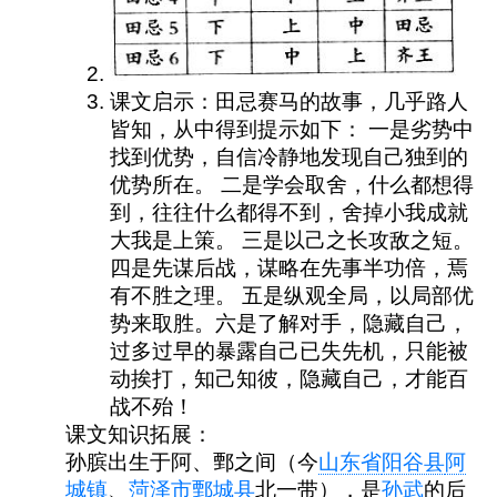
课文启示：
田忌赛马的故事，几乎路人
皆知，从中得到提示如下： 一是劣势中
找到优势，自信冷静地发现自己独到的
优势所在。 二是学会取舍，什么都想得
到，往往什么都得不到，舍掉小我成就
大我是上策。 三是以己之长攻敌之短。 
四是先谋后战，谋略在先事半功倍，焉
有不胜之理。 五是纵观全局，以局部优
势来取胜。六是了解对手，隐藏自己，
过多过早的暴露自己已失先机，只能被
动挨打，知己知彼，隐藏自己，才能百
战不殆！ 
课文知识拓展：
孙膑出生于阿、鄄之间（今
山东省
阳谷县
阿
城镇
、
菏泽市
鄄城县
北一带），是
孙武
的后