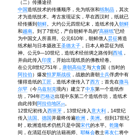
（二）传播途径
中国
造纸技术的传播顺序，先为纸张和
纸制品
，其次
才为造纸技术。考古发现证实，早在西汉时，纸就已
经传播到
朝鲜
。大约公元四世纪末，造纸术传入
朝鲜
和
越南
。到了7世纪，产自朝鲜半岛的“
高丽纸
”已经
为中国文人所喜用。公元610年，朝鲜僧人
昙征
将造
纸术献与日本摄政王
圣德太子
，日本人称昙征为纸
神。公元9—10世纪，造纸术经丝绸之路传到
西域
，
并由此传入
印度
，开始出现纸质的佛教经卷。
在公元8世纪751年，
唐朝
高仙芝
与
大食
国（当时的
阿拉伯
）爆发
怛罗斯战役
，战败的唐朝
士兵
俘虏中有
懂得造纸的
工匠
，造纸术便传入了
西方
；首先在
撒马
尔罕
（今
乌兹别克
境内）建立了
中东
第一个造纸作
坊，794年
巴格达
出现中东第二个造纸作坊，造纸术
由此传到
阿拉伯地区
。
[2]
12世纪初传入
西班牙
，13世纪传入
意大利
，14世纪
传入
法国
、
德国
并最终传遍
欧洲
，
美洲
。但到17世纪
时，欧洲造纸术仍然只是中国
宋代
的水平。
乾隆
年
间，在清廷任职的法籍画师、
耶稣会
教士
蒋友仁
将中