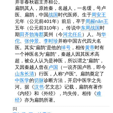
并非春秋霸主齐桓公。
扁鹊其人，原姓秦，名越人，一名缓，号卢
医、扁鹊，中国
战国
时代医师。生于
周安王
元年（公元前401年）前后，卒于
周赧
nǎn
王
五年（公元前310年）。传说中
东周
战国
时
期
田齐
勃海郡
莫州（今
河北
任丘
）人。与
华
佗
、
张仲景
、
李时珍
并称中国古代四大名
医。其实“扁鹊”是他的
绰号
，相传
黄帝
时有
一个神医名为“扁鹊”，秦越人因其医术高
超，被众人认为是神医，所以谓之“扁鹊”，
又因秦越人曾在
卢国
（一说齐国卢邑，即今
山东
长清
）行医，人称“卢医”。扁鹊奠定了
中医学
的
切脉
诊断方法，开启中医学之先
河。据《
汉书
·艺文志》记载，扁鹊有著作
《内经》和《外经》，均失传。相传《
难
经
》亦为扁鹊所著。
[1]