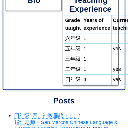
Bio
Teaching
Experience
Grade
Years of
Curre
taught
experience
teach
六年级
1
五年级
1
yes
三年级
1
二年级
1
yes
四年级
4
yes
Posts
四年级
:
四、神医扁鹊（上）
:
诣佳老师 – San Marcos Chinese Language &