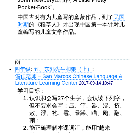
Pocket-Book”。
中国古时有为儿童写的童蒙作品，到了
民国
时期
的《稻草人》才出现中国第一本针对儿
童编写的儿童文学作品。
[0]
四年级
:
五、东郭先生和狼（上）
:
诣佳老师 – San Marcos Chinese Language &
Literature Learning Center
2017-09-14 10:47
学习目标：
认识和会写27个生字，会认读下列字，
但不要求会写：压、竽、器、混、挤、
敖、浮、袍、雹、暴躁、瞄、飕、翻、
鞘；
能正确理解本课词汇，能用“越来