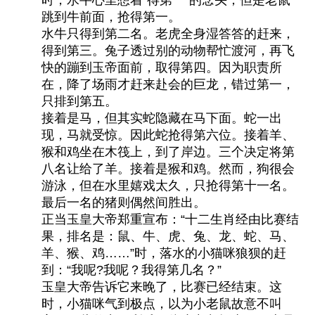
跳到牛前面，抢得第一。
水牛只得到第二名。老虎全身湿答答的赶来，
得到第三。兔子透过别的动物帮忙渡河，再飞
快的蹦到玉帝面前，取得第四。因为职责所
在，降了场雨才赶来赴会的巨龙，错过第一，
只排到第五。
接着是马，但其实蛇隐藏在马下面。蛇一出
现，马就受惊。因此蛇抢得第六位。接着羊、
猴和鸡坐在木筏上，到了岸边。三个决定将第
八名让给了羊。接着是猴和鸡。然而，狗很会
游泳，但在水里嬉戏太久，只抢得第十一名。
最后一名的猪则偶然间胜出。
正当玉皇大帝郑重宣布：“十二生肖经由比赛结
果，排名是：鼠、牛、虎、兔、龙、蛇、马、
羊、猴、鸡……”时，落水的小猫咪狼狈的赶
到：“我呢?我呢？我得第几名？”
玉皇大帝告诉它来晚了，比赛已经结束。这
时，小猫咪气到极点，以为小老鼠故意不叫