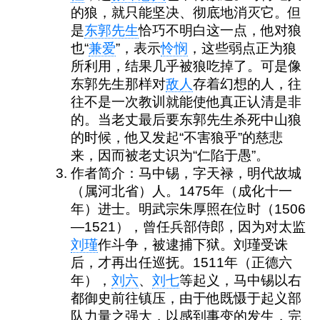
的狼，就只能坚决、彻底地消灭它。但
是
东郭先生
恰巧不明白这一点，他对狼
也“
兼爱
”，表示
怜悯
，这些弱点正为狼
所利用，结果几乎被狼吃掉了。可是像
东郭先生那样对
敌人
存着幻想的人，往
往不是一次教训就能使他真正认清是非
的。当老丈最后要东郭先生杀死中山狼
的时候，他又发起“不害狼乎”的慈悲
来，因而被老丈识为“仁陷于愚”。
作者简介：马中锡，字天禄，明代故城
（属河北省）人。1475年（成化十一
年）进士。明武宗朱厚照在位时（1506
—1521），曾任兵部侍郎，因为对太监
刘瑾
作斗争，被逮捕下狱。刘瑾受诛
后，才再出任巡抚。1511年（正德六
年），
刘六
、
刘七
等起义，马中锡以右
都御史前往镇压，由于他既慑于起义部
队力量之强大，以感到事变的发生，完