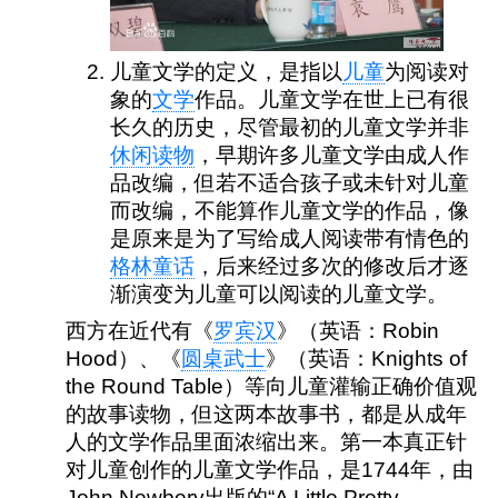
儿童文学
的定义，是指以
儿童
为阅读对
象的
文学
作品。儿童文学在世上已有很
长久的历史，尽管最初的儿童文学并非
休闲读物
，早期许多儿童文学由成人作
品改编，但若不适合孩子或未针对儿童
而改编，不能算作儿童文学的作品，像
是原来是为了写给成人阅读带有情色的
格林童话
，后来经过多次的修改后才逐
渐演变为儿童可以阅读的儿童文学。
西方在近代有《
罗宾汉
》（英语：
Robin 
Hood
）、《
圆桌武士
》（英语：
Knights of 
the Round Table
）等向儿童灌输正确价值观
的故事读物，但这两本故事书，都是从成年
人的文学作品里面浓缩出来。第一本真正针
对儿童创作的儿童文学作品，是1744年，由
John Newbery出版的“A Little Pretty 