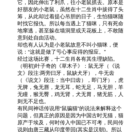
它，因此伸出了利爪，往小老鼠抓去。原本是
好朋友的小老鼠，虽然在十二生肖中拔得了头
筹，从此却过着提心吊胆的日子，生怕猫咪随
时找它报仇。所以每当遇上了猫咪，只有死命
地窜逃，甚至躲在墙洞里或天花板上，不敢随
意到处自由活动。
却也有人认为是小老鼠故意不叫小猫咪，便
说：“这就是做了亏心事应得的报应。”
经过这场比赛，十二生肖各有其生理缺陷。
（明初)叶子奇的《草木子》：鼠无牙（《说
文》段注:两旁曰牙，鼠缺犬牙），牛无齿
（《说文》段注：当中曰齿），即门牙），虎
无脾，兔无唇，龙无耳，蛇无足，马无胆，羊
无瞳，猴无臀，鸡无肾，犬无胃，猪无筋，人
则无不足也。
有民间神话传说用“鼠骗猫”的说法来解释这个
问题，但真正的原因是因为中国古时无猫，猫
原产于埃及，何时传入中国已不可考，民间传
说则由唐三藏从印度带回(其实是汉朝)。所以