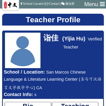
Menu
School Locator
|
Contact
|
微信群
Teacher Profile
诣佳
(Yijia Hu)
Verified
Teacher
School / Location:
San Marcos Chinese
Language & Literature Learning Center (圣马可汉语
言文学教学中心) CA
Contact Info:
s