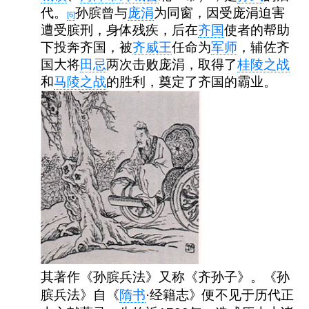
代。
孙膑曾与
庞涓
为同窗，因受庞涓迫害
[6]
遭受膑刑，身体残疾，后在
齐国
使者的帮助
下投奔齐国，被
齐威王
任命为
军师
，辅佐齐
国大将
田忌
两次击败庞涓，取得了
桂陵之战
和
马陵之战
的胜利，奠定了齐国的霸业。
其著作《孙膑兵法》又称《齐孙子》。《孙
膑兵法》自《
隋书
·经籍志》便不见于历代正