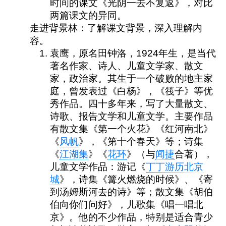
时间的课文《光阴一去不复返》，对比
两篇课文的异同。
走进背景林：了解课文背景，深入理解内
容。
袁鹰，原名田钟洛，1924年生，是当代
著名作家、诗人、儿童文学家、散文
家，政治家。其生于一个破败的地主家
庭，曾发表过《白杨》，《筏子》等优
秀作品。四十多年来，写了大量散文、
诗歌、报告文学和儿童文学。主要作品
有散文集《第一个火花》《红河南北》
《
风帆
》，《第十个春天》等；诗集
《
江湖集
》《
花环
》（与
闻捷
合著），
儿童文学作品：游记《
丁丁游历北京
城
》，诗集《篝火燃烧的时候》、《寄
到汤姆斯河去的诗》等；散文集《胡伯
伯向你们问好》，儿歌集《唱一唱北
京》。他的不少作品，特别是适合青少