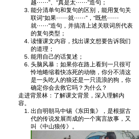
越⋯⋯”、“真是太⋯⋯”造句；
能分清单句和复句的区别，能用复句关
联词“如果⋯⋯就⋯⋯”，“既然⋯⋯
就⋯⋯”造句，并搞清上述关联词所代表
的复句类型；
读懂课文内容，找出课文想要告诉我们
的道理；
能用自己的话复述；
头脑风暴：如果你在路上看到一只很可
怜地蜷缩着快冻死的动物，你分不清这
是一头吃人的狼还是一只流浪的狗，你
确定你会去救它吗？为什么？
走进背景林：了解课文背景，深入理解内
容。
出自明朝马中锡《东田集》，是根据古
代的传说发展而成的一个寓言故事，又
叫《中山狼传》。