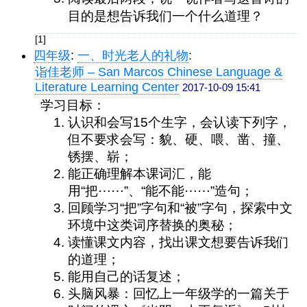
目的是想告诉我们一个什么道理？
[1]
四年级
:
一、时光老人的礼物
:
诣佳老师 – San Marcos Chinese Language &
Literature Learning Center
2017-10-09 15:41
学习目标：
认识和会写15个生字，会认读下列字，
但不要求会写：貌、硬、喂、凿、撞、
锈摆、崭；
能正确理解本课词汇，能
用“把⋯⋯”、“能不能⋯⋯”造句；
回顾学习“把”字句和“被”字句，探索中文
环境中这类词序替换的奥秘；
读懂课文内容，找出课文想要告诉我们
的道理；
能用自己的话复述；
头脑风暴：回忆上一年级学的一篇关于