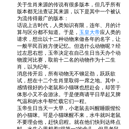
关于生肖来源的传说有很多版本，但几乎所有
版本都无法查证其来源，以下是其中一个被认
为流传得最广的版本：
话说上古时代，人类知识有限，连年、月的计
算与区分都不知道。于是，
玉皇大帝
应人类的
请求，想出以十二种动物来做各年的名字，让
一般平民百姓方便记忆。但选什么动物呢？经
过左思右想，玉帝决定在自己生日当天办个动
物渡河比赛，取前十二名的动物作为十二生
肖，以为纪年。
消息传开后，所有动物无不铆足劲，跃跃欲
试，想在十二个生肖里取得一席之地。其中，
感情很好的小老鼠和小猫咪也想赴会，却苦于
体形小又不会游泳。于是便商请平日早起又脾
气温和的水牛帮忙载它们一程。
玉帝生日当天一大早，小老鼠去叫醒睡眼惺忪
的小猫咪。可是小猫咪醒不来，水牛就叫老鼠
不要理会他，赶快启程。就在他们快到达终点
时，水牛心里想着“得第一”的念头，但是老鼠