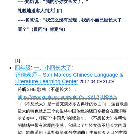
-----奶奶说：“我的小孙女长大了。”
礼貌地送客人到大门口
-----爸爸说：“我怎么没有发现，我的小丽已经长大了
呢？”（反问句=肯定句）
[1]
四年级
:
一、小丽长大了
:
诣佳老师 – San Marcos Chinese Language &
Literature Learning Center
2017-04-09 21:09
聆听SHE 歌曲《不想长大》：
https://www.youtube.com/watch?v=KV17QLB2BJs
（
《不想长大》是一首充满浓浓古典味的歌曲
 ，这首歌曲
[3]
最大的特色就是三个女生将中国传统的绕口令掺合在西洋嘻
哈节奏中，顺应了“中国风”的潮流
 。《不想长大》在明快
[7]
的情绪中带有浓厚的伤感，它唱出了年轻女孩不想长大的愿
望。歌曲采用《莫扎特第40号交响曲》中最脍炙人口的主题