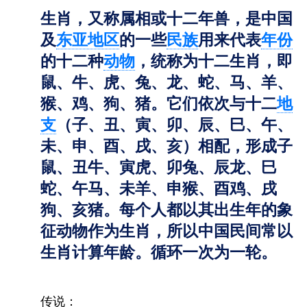
生肖，又称属相或十二年兽，是中国
及
东亚地区
的一些
民族
用来代表
年份
的十二种
动物
，统称为十二生肖，即
鼠、牛、虎、兔、龙、蛇、马、羊、
猴、鸡、狗、猪。它们依次与十二
地
支
（子、丑、寅、卯、辰、巳、午、
未、申、酉、戌、亥）相配，形成子
鼠、丑牛、寅虎、卯兔、辰龙、巳
蛇、午马、未羊、申猴、酉鸡、戌
狗、亥猪。每个人都以其出生年的象
征动物作为生肖，所以中国民间常以
生肖计算年龄。循环一次为一轮。
传说：