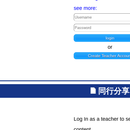
see more:
or
Create Teacher Accoun
同行分享
Log In as a teacher to s
content.