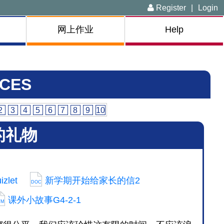
Register
|
Login
网上作业
Help
CES
2
3
4
5
6
7
8
9
10
的礼物
let
新学期开始给家长的信2
DOC
课外小故事G4-2-1
TM