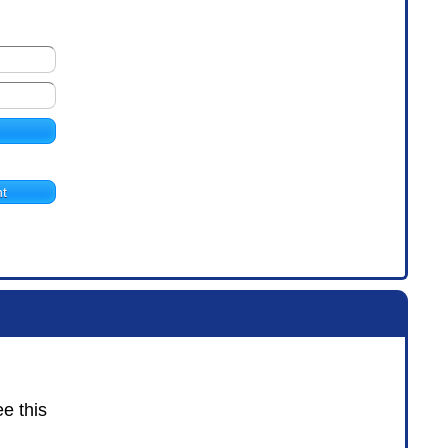
t
ee this