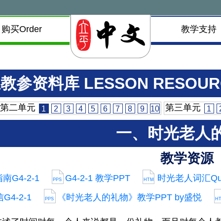
购买Order
教学支持
教参资料库 LESSON RESOUR
第二单元
第三单元
1
2
3
4
5
6
7
8
9
10
1
一、时光老人
教学资源
南G4-2-1
G4-2-1 教学PPT
时光老人词汇Quiz
PPS
HTM
G4-2-1
《时光老人的礼物》教学PPT by盛悦
PPS
H