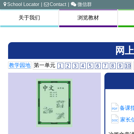
School Locator
|
Contact
|
微信群
关于我们
浏览教材
网上
教学园地
第一单元
1
2
3
4
5
6
7
8
9
10
备课指
PDF
家长信
DOC