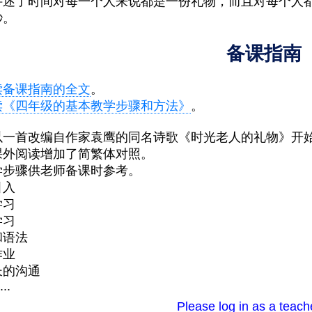
讲述了时间对每一个人来说都是一份礼物，而且对每个人
秒。
备课指南
读备课指南的全文
。
读《四年级的基本教学步骤和方法》
。
以一首改编自作家袁鹰的同名诗歌《时光老人的礼物》开
课外阅读增加了简繁体对照。
学步骤供老师备课时参考。
引入
学习
学习
和语法
作业
长的沟通
...
Please log in as a teach