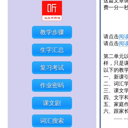
这篇文章
费一分一
教学步骤
请点击
阅
请点击
阅
生字汇总
第二单元
样，只是
复习考试
以下的教
一、新课
二、词汇
作业密码
三、课文
四、文字
课文剧
五、家庭
六、跟家
...... ...
词汇搜索