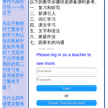
事阿凡提的
以下的教学步骤供老师备课时参考。
讨论——马
一、复习和听写
立平
二、新课引入
三、词汇学习
马立平教材
四、课文学习
对于繁体字
五、文字和语法
的学习和认
六、家庭作业
知在教材中
七、跟家长的沟通
是如何考虑
...... ......
的？尤其对
Please log in as a teacher to
于台湾港澳
see more:
地区的第二
代学习者，
是否推荐学
习繁体字
版？
or
为什么四年
Create Teacher Account
级要加繁体