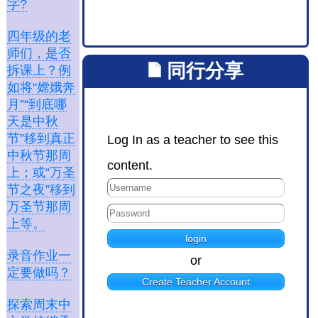
字?
四年级的老
师们，是否
同行分享
拆课上？例
如将“嫦娥奔
月”“到底哪
天是中秋
节”移到真正
Log In as a teacher to see this
中秋节那周
content.
上；或“万圣
节之夜”移到
万圣节那周
上等。
录音作业一
or
定要做吗？
Create Teacher Account
探索周末中