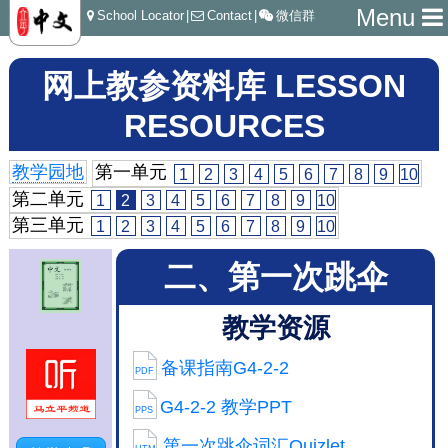
Menu
School Locator
|
Contact
|
微信群
网上教参资料库 LESSON
RESOURCES
教学园地
第一单元
1
2
3
4
5
6
7
8
9
10
第二单元
1
2
3
4
5
6
7
8
9
10
第三单元
1
2
3
4
5
6
7
8
9
10
二、第一次跳伞
教学资源
备课指南G4-2-2
PDF
G4-2-2 教学PPT
PPS
第一次跳伞词汇Quizlet