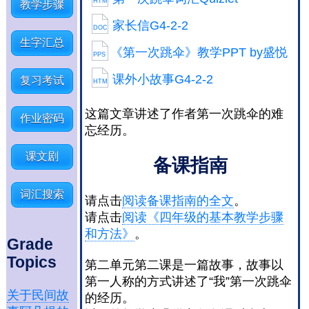
HTM
教学步骤
家长信G4-2-2
DOC
生字汇总
《第一次跳伞》教学PPT by盛悦
PPS
课外小故事G4-2-2
复习考试
HTM
这篇文章讲述了作者第一次跳伞的难
作业密码
忘经历。
课文剧
备课指南
词汇搜索
请点击
阅读备课指南的全文
。
请点击
阅读《四年级的基本教学步骤
和方法》
。
Grade
Topics
第二单元第二课是一篇故事，故事以
第一人称的方式讲述了“我”第一次跳伞
关于民间故
的经历。