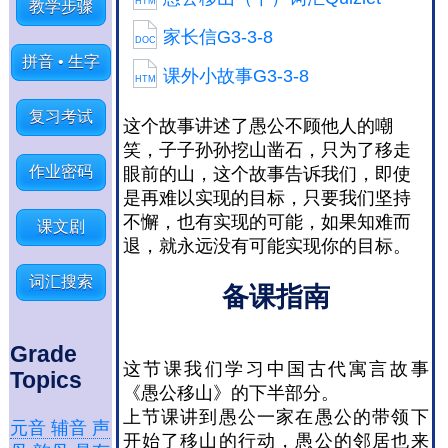
HTM
教学步骤
家长信G3-3-8
DOC
拼音 • 生字
课外小故事G3-3-8
HTM
复习考试
这个故事讲述了愚公不顾他人的嘲
笑，子子孙孙挖山凿石，只为了移走
作业密码
眼前的山，这个故事告诉我们，即使
是再难以实现的目标，只要我们坚持
不懈，也有实现的可能，如果知难而
课文剧
退，就永远没有可能实现你的目标。
词汇搜索
备课指南
Grade
这节课我们学习中国古代寓言故事
Topics
《愚公移山》的下半部分。
上节课讲到愚公一家在愚公的带领下
元音 辅音 声
开始了移山的行动，愚公的邻居也来