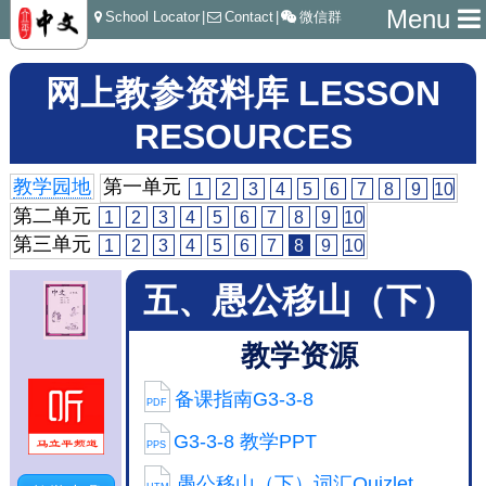
Menu
School Locator
|
Contact
|
微信群
网上教参资料库 LESSON
RESOURCES
教学园地
第一单元
1
2
3
4
5
6
7
8
9
10
第二单元
1
2
3
4
5
6
7
8
9
10
第三单元
1
2
3
4
5
6
7
8
9
10
五、愚公移山（下）
教学资源
备课指南G3-3-8
PDF
G3-3-8 教学PPT
PPS
愚公移山（下）词汇Quizlet