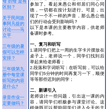
母 韵母 是有
参加了。看起来愚公和邻居们同心同
区别？
德，一切都在按计划进行。可是，出
现了一个不一样的声音，那么愚公他
关于民间故
们的行动会受到影响吗？
事阿凡提的
以下是本课的主要教学内容，供老师
讨论——马
备课时参考。
立平
一、复习和听写
三年级的暑
1.请同学们把上一周的生字卡片摆放在
假可以怎样
桌子上，老师说一个，同学们找到后
安排？
举起来给老师看；
2.段落和字词听写：在听写前，可以给
三年级第九
同学们5分钟的时间再复习一下，顺便
册中每堂课
等等那些迟到的同学；
听写的内容
是什么?
二、新课引入
老师设计一些问题，引出这一课的内
录音作业一
容，请同学们积极参与课堂讨论。这
定要做吗？
样做既可以帮助同学们进入今天的主