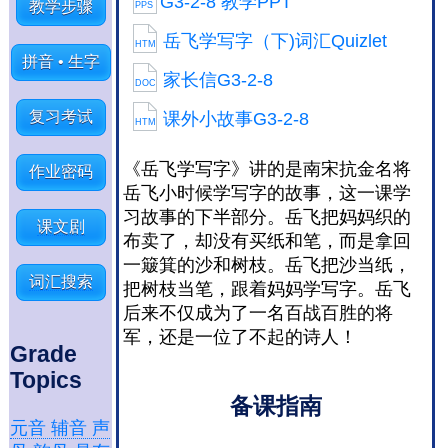
G3-2-8 教学PPT
教学步骤
PPS
岳飞学写字（下)词汇Quizlet
HTM
拼音 • 生字
家长信G3-2-8
DOC
复习考试
课外小故事G3-2-8
HTM
《岳飞学写字》讲的是南宋抗金名将
作业密码
岳飞小时候学写字的故事，这一课学
习故事的下半部分。岳飞把妈妈织的
课文剧
布卖了，却没有买纸和笔，而是拿回
一簸箕的沙和树枝。岳飞把沙当纸，
词汇搜索
把树枝当笔，跟着妈妈学写字。岳飞
后来不仅成为了一名百战百胜的将
军，还是一位了不起的诗人！
Grade
Topics
备课指南
元音 辅音 声