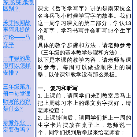
母 韵母 是有
课文《岳飞学写字》讲的是南宋抗金
区别？
名将岳飞小时候学写字的故事。我们
关于民间故
这一周学习课文的第二部分，学认13
事阿凡提的
个新字，学习书写并会听写13个生字
讨论——马
词。
立平
具体的教学步骤和方法，请老师参考
《三年级的基本教学步骤和方法》。
三年级的暑
以下是本课的教学内容，请老师备课
假可以怎样
时参考。每周可以做些顺序上的调
安排？
整，以使课堂教学没有那么呆板。
三年级第九
一、
复习和听写
册中每堂课
1. 上课前，请同学们来到教室后马上
听写的内容
把上周练习本上的课文剪字摆好，请
是什么?
老师检查；
2. 上课铃响后，请同学们把上一周的
录音作业一
生字卡片摆放在桌子上，老师说一
定要做吗？
个，同学们找到后举起来给老师看；