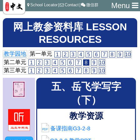
Menu
School Locator
|
Contact
|
微信群
网上教参资料库 LESSON
RESOURCES
教学园地
第一单元
1
2
3
4
5
6
7
8
9
10
第二单元
1
2
3
4
5
6
7
8
9
10
第三单元
1
2
3
4
5
6
7
8
9
10
五、岳飞学写字
（下）
教学资源
备课指南G3-2-8
PDF