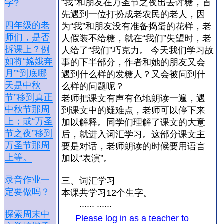
“我”和朋友在万圣节之夜出去讨糖，首
字?
先遇到一位打扮成老农民的老人，因
四年级的老
为“我”和朋友没有准备捣蛋的花样，老
师们，是否
人假装不给糖，就在“我们”失望时，老
拆课上？例
人给了“我们”巧克力。 今天我们学习故
如将“嫦娥奔
事的下半部分，作者和她的朋友又会
月”“到底哪
遇到什么样的发糖人？又会被问到什
天是中秋
么样的问题呢？
节”移到真正
老师把课文有声有色地朗读一遍，遇
中秋节那周
到课文中的疑难点，老师可以停下来
上；或“万圣
加以解释。同学们理解了课文的大意
节之夜”移到
后，就进入词汇学习。这部分课文主
万圣节那周
要是对话，老师朗读的时候要用语言
上等。
加以“表演”。
录音作业一
三、词汇学习
定要做吗？
本课共学习12个生字。
...... ......
探索周末中
Please log in as a teacher to