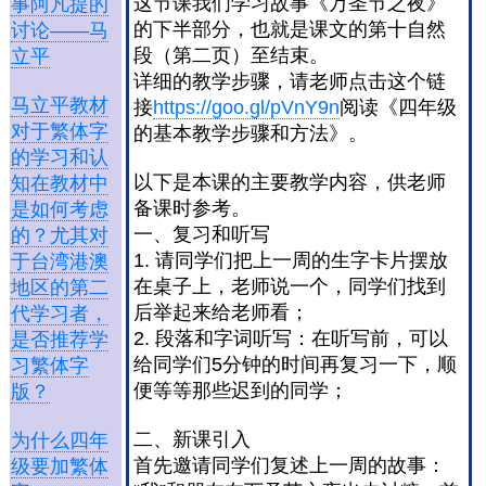
这节课我们学习故事《万圣节之夜》
事阿凡提的
的下半部分，也就是课文的第十自然
讨论——马
段（第二页）至结束。
立平
详细的教学步骤，请老师点击这个链
马立平教材
接
https://goo.gl/pVnY9n
阅读《四年级
对于繁体字
的基本教学步骤和方法》。
的学习和认
以下是本课的主要教学内容，供老师
知在教材中
备课时参考。
是如何考虑
一、复习和听写
的？尤其对
1. 请同学们把上一周的生字卡片摆放
于台湾港澳
在桌子上，老师说一个，同学们找到
地区的第二
后举起来给老师看；
代学习者，
2. 段落和字词听写：在听写前，可以
是否推荐学
给同学们5分钟的时间再复习一下，顺
习繁体字
便等等那些迟到的同学；
版？
二、新课引入
为什么四年
首先邀请同学们复述上一周的故事：
级要加繁体