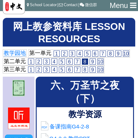
Menu
School Locator
|
Contact
|
微信群
网上教参资料库 LESSON
RESOURCES
教学园地
第一单元
1
2
3
4
5
6
7
8
9
10
第二单元
1
2
3
4
5
6
7
8
9
10
第三单元
1
2
3
4
5
6
7
8
9
10
六、万圣节之夜
（下）
教学资源
备课指南G4-2-8
PDF