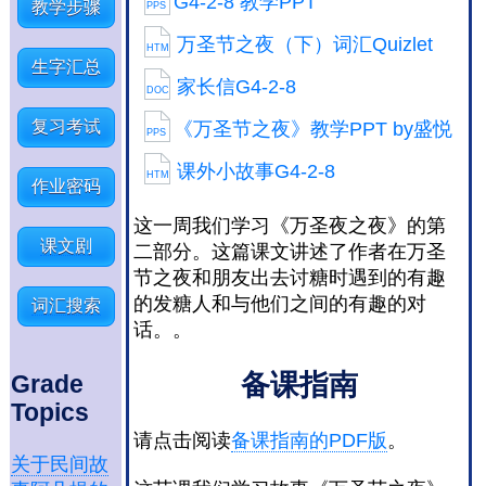
G4-2-8 教学PPT
教学步骤
PPS
万圣节之夜（下）词汇Quizlet
HTM
生字汇总
家长信G4-2-8
DOC
复习考试
《万圣节之夜》教学PPT by盛悦
PPS
课外小故事G4-2-8
HTM
作业密码
这一周我们学习《万圣夜之夜》的第
课文剧
二部分。这篇课文讲述了作者在万圣
节之夜和朋友出去讨糖时遇到的有趣
的发糖人和与他们之间的有趣的对
词汇搜索
话。。
备课指南
Grade
Topics
请点击阅读
备课指南的PDF版
。
关于民间故