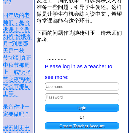
复述上一周的故事，可以就课文内容
字?
准备一些问题，引导学生复述。这样
做是让学生有机会练习说中文，希望
四年级的老
每堂课都能有这个环节。
师们，是否
拆课上？例
下面的问题作为抛砖引玉，请老师们
如将“嫦娥奔
参考。
月”“到底哪
天是中秋
...... ......
节”移到真正
中秋节那周
Please log in as a teacher to
上；或“万圣
see more:
节之夜”移到
万圣节那周
上等。
录音作业一
定要做吗？
or
Create Teacher Account
探索周末中