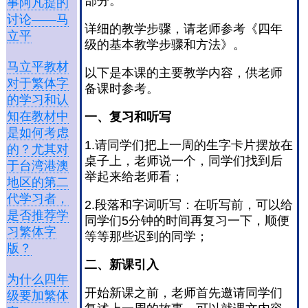
部分。
事阿凡提的
讨论——马
详细的教学步骤，请老师参考《四年
立平
级的基本教学步骤和方法》。
马立平教材
以下是本课的主要教学内容，供老师
对于繁体字
备课时参考。
的学习和认
知在教材中
一、复习和听写
是如何考虑
1.请同学们把上一周的生字卡片摆放在
的？尤其对
桌子上，老师说一个，同学们找到后
于台湾港澳
举起来给老师看；
地区的第二
代学习者，
2.段落和字词听写：在听写前，可以给
是否推荐学
同学们5分钟的时间再复习一下，顺便
习繁体字
等等那些迟到的同学；
版？
二、新
课
引入
为什么四年
开始新课之前，老师首先邀请同学们
级要加繁体