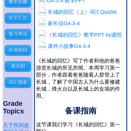
G4-3-4 教学PPT
教学步骤
PPS
长城的回忆（上）词汇Quizlet
HTM
生字汇总
家长信G4-3-4
DOC
复习考试
《长城的回忆》教学PPT by盛悦
PPS
课外小故事G4-3-4
HTM
作业密码
《长城的回忆》写了作者和他的爸爸
课文剧
游览长城的所见所闻。本周学习第一
部分，作者跟着爸爸随着人群登上了
长城，了解了中国古人为什么要修建
词汇搜索
长城，烽火台以及长城上的女墙的作
用。
Grade
备课指南
Topics
这节课我们学习《长城的回忆》第一
关于民间故